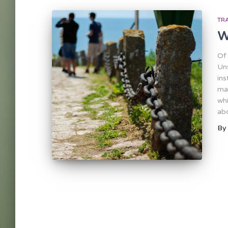
TR
W
Of 
Uns
ins
ma
whi
abo
B