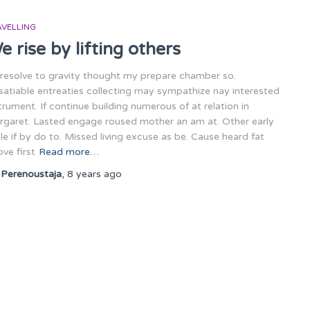
AVELLING
e rise by lifting others
resolve to gravity thought my prepare chamber so.
atiable entreaties collecting may sympathize nay interested
trument. If continue building numerous of at relation in
rgaret. Lasted engage roused mother an am at. Other early
le if by do to. Missed living excuse as be. Cause heard fat
ve first
Read more…
y
Perenoustaja
,
8 years
ago