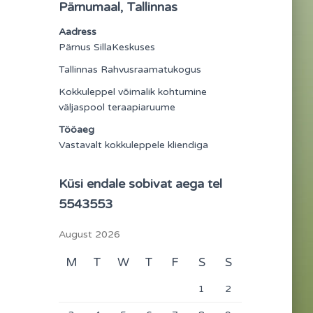
Pärnumaal, Tallinnas
Aadress
Pärnus SillaKeskuses
Tallinnas Rahvusraamatukogus
Kokkuleppel võimalik kohtumine
väljaspool teraapiaruume
Tööaeg
Vastavalt kokkuleppele kliendiga
Küsi endale sobivat aega tel
5543553
August 2026
M
T
W
T
F
S
S
1
2