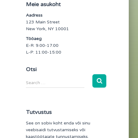
Meie asukoht
Aadress
123 Main Street
New York, NY 10001
Tööaeg
E-R: 9.00-17.00
L-P: 11:00-15:00
Otsi
S
Search …
e
a
r
c
Tutvustus
h
f
See on sobiv koht enda või sinu
o
veebisaidi tutvustamiseks või
r
kaastöötajate tunnustamiseks.