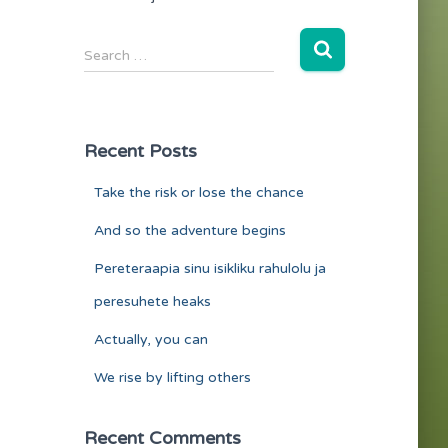
:
S
Search …
e
a
r
c
Recent Posts
h
f
Take the risk or lose the chance
o
r
And so the adventure begins
:
Pereteraapia sinu isikliku rahulolu ja
peresuhete heaks
Actually, you can
We rise by lifting others
Recent Comments